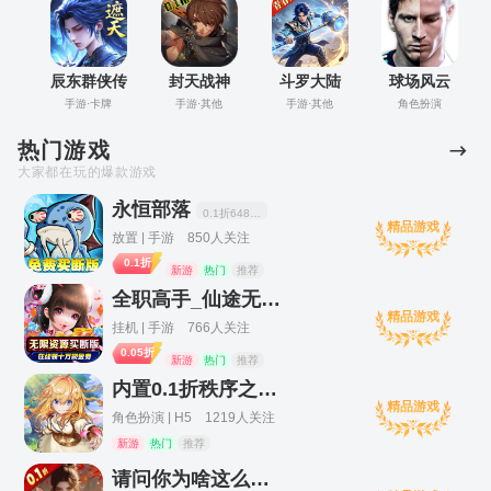
辰东群侠传
封天战神
斗罗大陆
球场风云
手游·卡牌
手游·其他
手游·其他
角色扮演
H5-青春版
热门游戏
大家都在玩的爆款游戏
永恒部落
0.1折6480免费买断
精品游戏
放置 | 手游 850人关注
0.1折
新游
热门
推荐
全职高手_仙途无量0.05折
精品游戏
挂机 | 手游 766人关注
0.05折
新游
热门
推荐
内置0.1折秩序之路H5
精品游戏
角色扮演 | H5 1219人关注
新游
热门
推荐
请问你为啥这么厉害