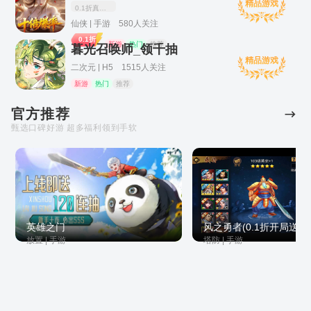
精品游戏
0.1折真充十倍爆率
仙侠 | 手游 580人关注
0.1折
新游
热门
推荐
暮光召唤师_领千抽
精品游戏
二次元 | H5 1515人关注
新游
热门
推荐
官方推荐
甄选口碑好游 超多福利领到手软
英雄之门
风之勇者(0.1折开局送千
放置 | 手游
塔防 | 手游