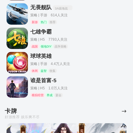
无畏舰队
3A级海战
策略 | 手游 614人关注
新游
热门
推荐
七雄争霸
策略 | H5 7793人关注
战国
领地DIY
战争策略
球球英雄
策略 | 手游 4.4万人关注
休闲
益智
收集
谁是首富-5
策略 | H5 1.0万人关注
模拟经营
养成
宴会
卡牌
好游推荐 娱乐爽不尽