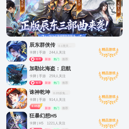
辰东群侠传
0.1荒天帝版
精品游戏
卡牌 | 手游 244人关注
推荐
新游
热门
推荐
加勒比海盗：启航
精品游戏
卡牌 | 手游 259人关注
推荐
新游
热门
推荐
诛神乾坤
0.05折免单无限资源
精品游戏
卡牌 | 手游 914人关注
0.05折
新游
热门
推荐
狂暴幻想H5
精品游戏
卡牌 | H5 1221人关注