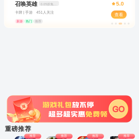
5.0
召唤英雄
0.05折免费打金
卡牌 | 手游 451人关注
查看
新游
热门
推荐
每日签到
游戏礼包
账号交易
开服表
邀请新人
试玩任务
积分商城
领券中心
返利申请
下载盒子
重磅推荐
推荐
推荐
推荐
推荐