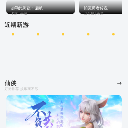
加勒比海盗：启航
帕瓦勇者传说
卡牌 | 手游
回合制 | 手游
近期新游
07-28
07-17
07-17
07-17
07-16
屠龙圣域
剑与轮回
传奇 | 手游
角色扮演 | 手游
太空奇兵
斗罗大陆
封天战神
辰东群侠传
轩辕剑龙舞
查看
查看
查看
查看
查看
H5-青春版
云山
仙侠
好游推荐 娱乐爽不尽
地下城堡4：骑士与破碎编年史
幻世九歌
冒险 | 手游
仙侠 | 手游