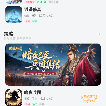
福利传奇
送VIP15
直升百级
逍遥修真
仙侠 | H5 1.1万人关注
休闲
护肝
策略
好游推荐 娱乐爽不尽
暗夜兵团
精品游戏
策略 | 手游 613人关注
新游
热门
推荐