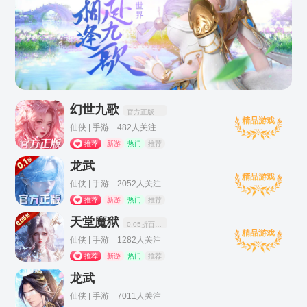
决战沙邑
传奇 | 手游
幻世九歌
官方正版
精品游戏
战斗法则
仙侠 | 手游 482人关注
其他 | 手游
推荐
新游
热门
推荐
龙武
精品游戏
仙侠 | 手游 2052人关注
推荐
新游
热门
推荐
天堂魔狱
0.05折百倍爆率千金版
精品游戏
仙侠 | 手游 1282人关注
推荐
新游
热门
推荐
龙武
仙侠 | 手游 7011人关注