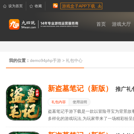
游戏盒子APP下载
设为首页
收藏
首页
游戏大厅
我的位置：
demo94php手游
>
礼包中心
新盗墓笔记（新版）
推广礼
礼包内容
使用说明
盗墓笔记手游下载是一款以冒险寻宝为背景故
多样化的游戏玩法,为玩家带来了一场精彩纷呈