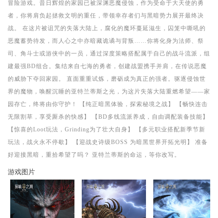
冒险游戏。昔日辉煌的家园已被深渊恶魔侵蚀，作为受命于大天使的勇
者，你将肩负起拯救文明的重任，带领幸存者们与黑暗势力展开最终决
战。 在这片被诅咒的失落大陆上，腐化的魔环蔓延滋生，囚笼中嘶吼的
恶魔蓄势待发，而人心之中亦暗藏诡谲与背叛……你将化身为法师、祭
司、角斗士或游侠中的一员，通过深度策略搭配属于自己的战斗流派，组
建最强BD组合。集结来自七海的勇者，创建战盟携手并肩，在传说恶魔
的威胁下夺回家园。 直面重重试炼，磨砺成为真正的强者。驱逐侵蚀世
界的魔物，唤醒沉睡的亚特兰蒂斯之光，为这片失落大陆重燃希望——家
园存亡，终将由你守护！ 【纯正暗黑体验，探索秘境之战】 【畅快连击
无限割草，享受厮杀的快感】 【BD多线流派养成，自由调配装备技能】
【惊喜的Loot玩法，Grinding为了壮大自身】 【多元职业搭配新季节新
玩法，战火永不停歇】 【迎战史诗级BOSS 为暗黑世界开拓光明】 准备
好迎接黑暗，重拾希望了吗？ 亚特兰蒂斯的命运，等你改写。
游戏图片