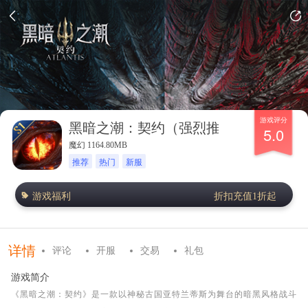
游戏评分
黑暗之潮：契约（强烈推荐）
5.0
魔幻 1164.80MB
推荐
热门
新服
游戏福利
折扣充值1折起
详情
评论
开服
交易
礼包
游戏简介
《黑暗之潮：契约》是一款以神秘古国亚特兰蒂斯为舞台的暗黑风格战斗