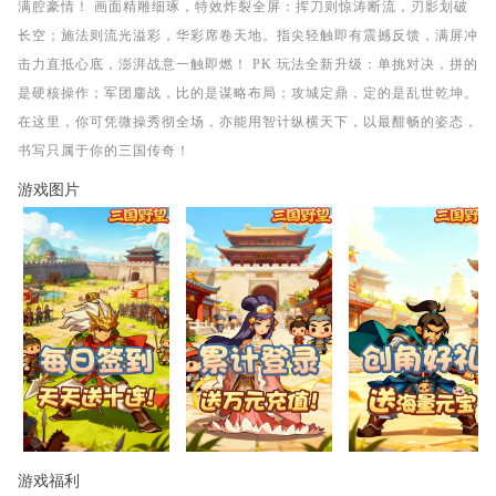
满腔豪情！ 画面精雕细琢，特效炸裂全屏：挥刀则惊涛断流，刃影划破
长空；施法则流光溢彩，华彩席卷天地。指尖轻触即有震撼反馈，满屏冲
击力直抵心底，澎湃战意一触即燃！ PK 玩法全新升级：单挑对决，拼的
是硬核操作；军团鏖战，比的是谋略布局；攻城定鼎，定的是乱世乾坤。
在这里，你可凭微操秀彻全场，亦能用智计纵横天下，以最酣畅的姿态，
书写只属于你的三国传奇！
游戏图片
游戏福利