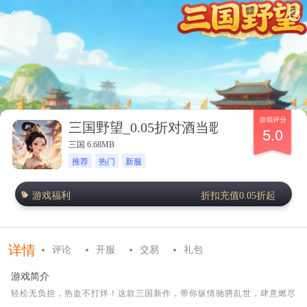
游戏评分
三国野望_0.05折对酒当歌
5.0
三国 6.68MB
推荐
热门
新服
游戏福利
折扣充值0.05折起
详情
评论
开服
交易
礼包
游戏简介
轻松无负担，热血不打烊！这款三国新作，带你纵情驰骋乱世，肆意燃尽