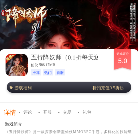
游戏评分
五行降妖师（0.1折每天送1万）
5.0
仙侠 586.17MB
推荐
热门
新服
游戏福利
折扣充值9.5折起
详情
评论
开服
交易
礼包
游戏简介
《五行降妖师》是一款探索创新型仙侠MMORPG手游，多样化的技能组