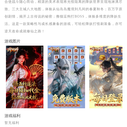
合使战斗随心而动，精湛的美术表现将光怪陆离的降妖世界呈现地淋漓尽
致。三大主城八大地图，体验从仙岛岛魔境到凡间的春夏秋冬；百万字原
创剧情，揭开上古传说的秘密；撸猫逗狗打BOSS，体验多维度的降妖生
活。这是一款策略性与成长感兼备的游戏，可轻松降妖打怪刷装备，亦可
逆天改命成就修仙之路！
游戏图片
游戏福利
暂无福利