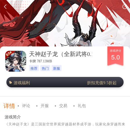
游戏评分
天神赵子龙（全新武将0.1折送代金）
5.0
卡牌 787.13MB
推荐
热门
新服
游戏福利
折扣充值9.5折起
详情
评论
开服
交易
礼包
游戏简介
《天神赵子龙》是三国架空世界观穿越题材养成手游，玩家化身穿越而来