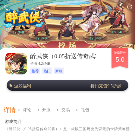
游戏评分
醉武侠（0.05折送传奇武将）
5.0
卡牌 4.23MB
推荐
热门
新服
游戏福利
折扣充值9.5折起
详情
评论
开服
交易
礼包
游戏简介
《醉武侠（0.05折送传奇武将）》是一款以三国历史为背景的卡牌策略游