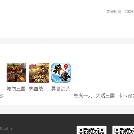
发表时间：2024-1
城防三国
热血战
异兽洪荒
志-S
纪-S
歌
怒火一刀
大话三国
卡卡保
本
234
94php