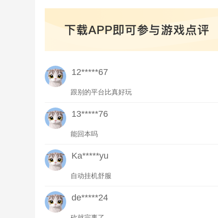
12*****67
跟别的平台比真好玩
13*****76
能回本吗
Ka*****yu
自动挂机舒服
de*****24
砍就完事了