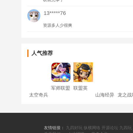
13*****76
资源多人少很爽
人气推荐
军师联盟
联盟英
（0.1折
雄-王者
太空奇兵
山海经异
龙之战
天天
塔防0.1
（3.5折
兽录H5
1折版
648）
折爽翻天
特种大乱
斗）
友情链接：
九四好玩
纵横网络
开源论坛
九四玩