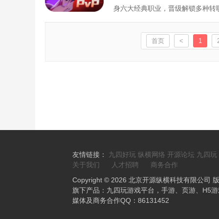
身六大经典职业，晋级解锁多种转
与其他冒险者一起组队集结，争夺
首页
<
1
友情链接：
九四好玩
纵横网络
开源论坛
九四玩
关于我们
人才招聘
商务合作
Copyright © 2026 北京开源纵横科技有限公司
旗下产品：九四玩游戏平台，手游、页游、H5
媒体及商务合作QQ：86131452