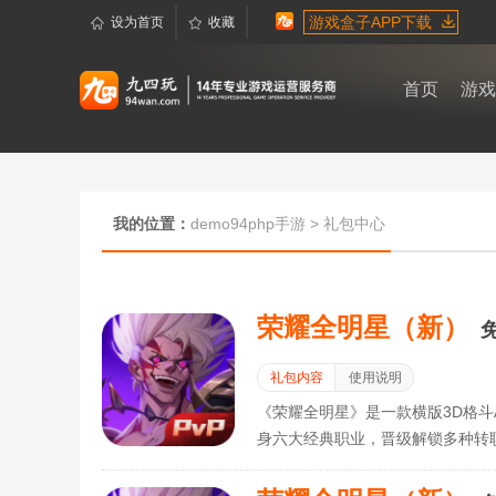
游戏盒子APP下载
设为首页
收藏
首页
游戏
我的位置：
demo94php手游
>
礼包中心
荣耀全明星（新）
礼包内容
使用说明
《荣耀全明星》是一款横版3D格斗
身六大经典职业，晋级解锁多种转
与其他冒险者一起组队集结，争夺