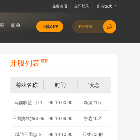
免费注册
立即登录
所有游戏
服
商单
下载APP
开服列表
游戏名称
时间
状态
玩偶联盟（0.1
08-10 00:00
新游21服
折开局送v10）
三国擒雄(挟0.05
08-10 09:00
争霸40区
折以令诸侯)
城防三国志-S
08-10 10:00
双线203服