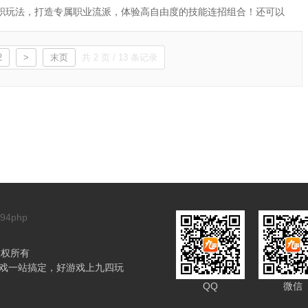
职玩法，打造专属职业流派，体验高自由度的技能连招组合！还可以
失落的龙王宝库。赌上人类的荣耀，踏上你的冒险之旅吧！
2
>
末页
共 2 页 / 13 条记录
94php
 版权所有
游戏一站搞定，好游戏上九四玩
QQ
微信