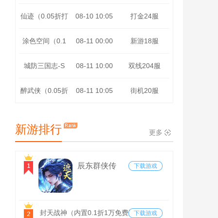
仙迹（0.05折打
08-10 10:05
打金24服
金免充版）
涂色空间（0.1
08-11 00:00
新游18服
折仙域主宰）
城防三国志-S
08-11 10:00
双线204服
醉武侠（0.05折
08-11 10:05
街机20服
红包定制版）
新游排行
更多
辰东群侠传
下载游戏
（0.1荒天帝
版）
封天战神（内置0.1折1万免费版）
下载游戏